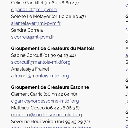
Céline Gandillet (01 60 06 60 47)
c
c.gandillet@ml-pvm.fr
Solène Le Métayer (01 60 06 60 47)
G
s.lemetayer@ml-pvm.fr
F
Sandra Correia
f
s.correia@ml-pvm.fr
G
Groupement de Créateurs du Mantois
A
Sabine Corcuff (01 30 94 23 44)
a
s.corcuff@mantois-mlidf.org
S
Anastasiya Frainet
s
a.frainet@mantois-mlidf.org
G
Groupement de Créateurs Essonne
V
Clément Garric (06 99 42 64 98
)
J
c.garric@nordessonne-mlidf.org
j
Matthieu Ciesco (06 42 78 86 36)
G
m.ciesco@nordessonne-mlidf.org
C
Séverine Houi-Voiron (06 99 43 29 72)
c