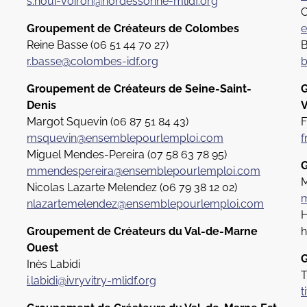
s.houi-voiron@nordessonne-mlidf.org
C
Groupement de Créateurs de Colombes
e
Reine Basse (
06 51 44 70 27)
B
r.basse@colombes-idf.org
b
Groupement de Créateurs de Seine-Saint-
G
Denis
V
Margot Squevin (06 87 51 84 43)
F
msquevin@ensemblepourlemploi.com
f
Miguel Mendes-Pereira (07 58 63 78 95)
G
mmendespereira@ensemblepourlemploi.com
M
Nicolas Lazarte Melendez (06 79 38 12 02)
m
nlazartemelendez@ensemblepourlemploi.com
H
Groupement de Créateurs du Val-de-Marne
h
Ouest
G
Inès Labidi
T
i.labidi@ivryvitry-mlidf.org
t