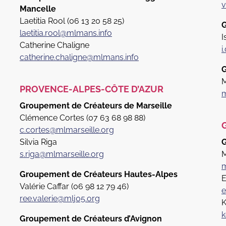
v
Mancelle
Laetitia Rool (06 13 20 58 25)
G
laetitia.rool@mlmans.info
I
Catherine Chaligne
i
catherine.chaligne@mlmans.info
G
M
PROVENCE-ALPES-CÔTE D’AZUR
m
Groupement de Créateurs de Marseille
Clémence Cortes (07 63 68 98 88)
c.cortes@mlmarseille.org
Silvia Riga
G
s.riga@mlmarseille.org
M
m
Groupement de Créateurs Hautes-Alpes
E
Valérie Caffar (06 98 12 79 46)
e
ree.valerie@mlj05.org
K
k
Groupement de Créateurs d’Avignon