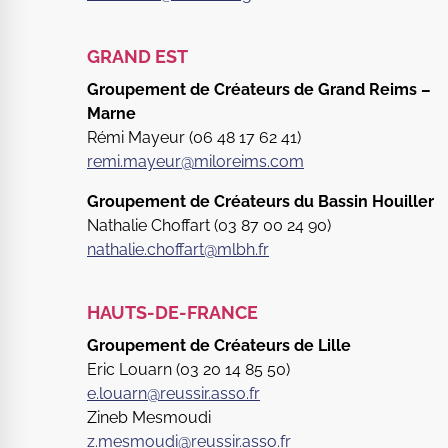
GRAND EST
Groupement de Créateurs de Grand Reims –
Marne
Rémi Mayeur (06 48 17 62 41)
remi.mayeur@miloreims.com
Groupement de Créateurs du Bassin Houiller
Nathalie
Choffart (03 87 00 24 90)
nathalie.choffart@mlbh.fr
HAUTS-DE-FRANCE
Groupement de Créateurs de Lille
Eric Louarn (
03 20 14 85 50)
e.louarn@reussir.asso.fr
Zineb Mesmoudi
z.mesmoudi@reussir.asso.fr