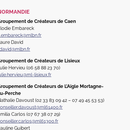
NORMANDIE
roupement de Créateurs de Caen
lodie Embareck
.embareck@mlbn.fr
aure David
.david@mlbn.fr
roupement de Créateurs de Lisieux
ulie Hervieu (06 58 88 23 70)
ulie.hervieu@ml-lisieux.fr
roupement de Créateurs de L’Aigle Mortagne-
u-Perche
athalie Davoust (02 33 83 09 42 – 07 49 45 53 53)
onseiller.davoust@ml61400.fr
milia Carlos (
07 67 38 07 29)
onseiller.carlos@ml61300.fr
auline Guibert