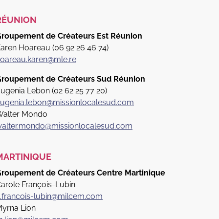
RÉUNION
roupement de Créateurs Est Réunion
aren Hoareau (06 92 26 46 74)
oareau.karen@mle.re
roupement de Créateurs Sud Réunion
ugenia Lebon (02 62 25 77 20)
ugenia.lebon@missionlocalesud.com
alter Mondo
alter.mondo@missionlocalesud.com
MARTINIQUE
roupement de Créateurs Centre Martinique
arole François-Lubin
.francois-lubin@milcem.com
yrna Lion