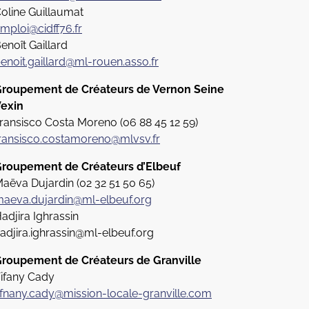
oline Guillaumat
mploi@cidff76.fr
enoît Gaillard
enoit.gaillard@ml-rouen.asso.fr
roupement de Créateurs de Vernon Seine
exin
ransisco Costa Moreno (06 88 45 12 59)
ransisco.costamoreno@mlvsv.fr
roupement de Créateurs d’Elbeuf
aëva Dujardin (02 32 51 50 65)
aeva.dujardin@ml-elbeuf.org
adjira Ighrassin
adjira.ighrassin@ml-elbeuf.org
roupement de Créateurs de Granville
ifany Cady
ifnany.cady@mission-locale-granville.com