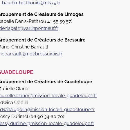
-baudin-berthouin@mls79.fr
roupement de Créateurs de Limoges
sabelle Denis-Petit (06 41 55 59 57)
.denispetit@varlinpontneuf.fr
roupement de Créateurs de Bressuire
arie-Christine Barrault
cbarrault@mdebressuirais.fr
GUADELOUPE
roupement de Créateurs de Guadeloupe
urielle Olanor
urielle.olanor@mission-locale-guadeloupe.fr
dwina Ugolin
dwina.ugolin@mission-locale-guadeloupe.fr
essy Durimel (06 90 34 60 70)
essy.durimel@mission-locale-guadeloupe.fr