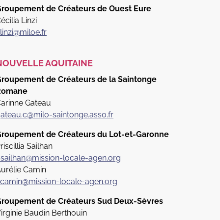
roupement de Créateurs de Ouest Eure
écilia Linzi
linzi@miloe.fr
NOUVELLE AQUITAINE
roupement de Créateurs de la Saintonge
Romane
arinne Gateau
ateau.c@milo-saintonge.asso.fr
roupement de Créateurs du Lot-et-Garonne
riscillia Sailhan
sailhan@mission-locale-agen.org
urélie Camin
camin@mission-locale-agen.org
roupement de Créateurs Sud Deux-Sèvres
irginie Baudin Berthouin