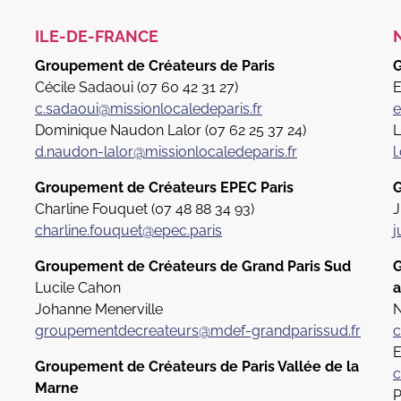
ILE-DE-FRANCE
Groupement de Créateurs de Paris
G
Cécile Sadaoui (07 60 42 31 27)
E
c.sadaoui@missionlocaledeparis.fr
e
Dominique Naudon Lalor (07 62 25 37 24)
L
d.naudon-lalor@missionlocaledeparis.fr
l
Groupement de Créateurs EPEC Paris
G
Charline Fouquet (07 48 88 34 93)
J
charline.fouquet@epec.paris
j
Groupement de Créateurs de Grand Paris Sud
G
Lucile Cahon
a
Johanne Menerville
N
groupementdecreateurs@mdef-grandparissud.fr
c
E
Groupement de Créateurs de Paris Vallée de la
c
Marne
P