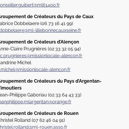
onseiller.guibert@ml61400.fr
roupement de Créateurs du Pays de Caux
abrice Dobbelaere (06 73 16 41 99)
.dobbelaere@ml-lillebonnecauxseine.fr
roupement de Créateurs d’Alençon
nne-Claire Prugnières (
02 33 32 05 94
)
c.prugnieres@missionlocale-alencon.fr
andrine Michel
.michel@missionlocale-alencon.fr
roupement de Créateurs du Pays d’Argentan-
imoutiers
ean-Philippe Gaboriau (02 33 64 43 33)
eanphilippe.mlargentan@orange.fr
roupement de Créateurs de Rouen
hristel Rolland (07 62 46 04 91)
hristel.rolland@ml-rouen.asso.fr