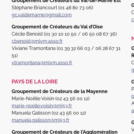
Groupement de Créateurs du Val-de-Marne Est
G
Stéphane Briancourt (01 48 80 73 06)
C
gc.valdemarne@gmail.com
c
Groupement de Créateurs du Val d’Oise
Cécile Benoist (01 30 10 10 50 / 06 50 08 67 36)
cbenoist@mlvm.asso.fr
Viviane Tramontana (01 39 32 66 03 / 06 28 67 31
G
51)
vtramontana@mlvm.asso.fr
C
g
PAYS DE LA LOIRE
G
P
Groupement de Créateurs de la Mayenne
p
Marie-Noëlle Voisin (02 43 56 00 12)
A
marie-noelle.voisin@ml53.fr
a
Manuela Galisson (02 43 56 00 12)
manuela.galisson@ml53.fr
G
V
Groupement de Créateurs de l’Agglomération