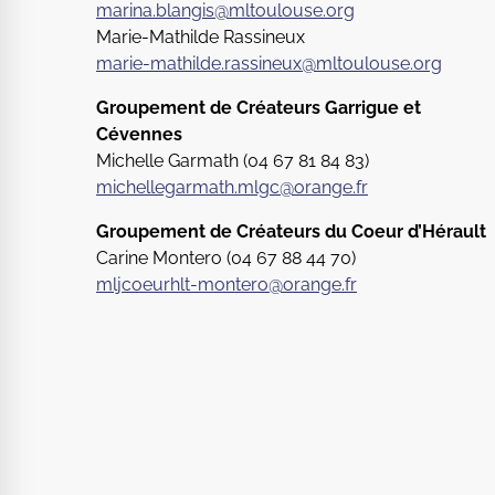
marina.blangis@mltoulouse.org
Marie-Mathilde Rassineux
marie-mathilde.rassineux@mltoulouse.org
Groupement de Créateurs Garrigue et
Cévennes
Michelle Garmath (04 67 81 84 83)
michellegarmath.mlgc@orange.fr
Groupement de Créateurs du Coeur d’Hérault
Carine Montero (04 67 88 44 70)
mljcoeurhlt-montero@orange.fr