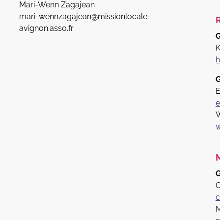
Mari-Wenn Zagajean
mari-wennzagajean@missionlocale-
avignon.asso.fr
G
K
h
G
E
e
W
w
G
C
c
M