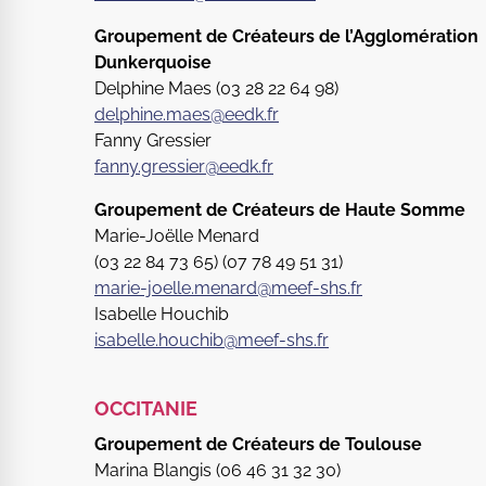
Groupement de Créateurs de l’Agglomération
Dunkerquoise
Delphine
Maes (
03 28 22 64 98)
delphine.maes@eedk.fr
Fanny Gressier
fanny.gressier@eedk.fr
Groupement de Créateurs de Haute Somme
Marie-Joëlle Menard
(03 22 84 73 65) (07 78 49 51 31)
marie-joelle.menard@meef-shs.fr
Isabelle Houchib
isabelle.houchib@meef-shs.fr
OCCITANIE
Groupement de Créateurs de Toulouse
Marina Blangis (
06 46 31 32 30
)