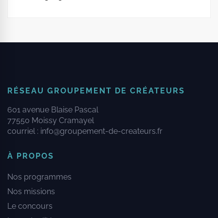
RÉSEAU GROUPEMENT DE CRÉATEURS
601 avenue Blaise Pascal
77550 Moissy Cramayel
courriel :
info@groupement-de-createurs.fr
À PROPOS
Nos programmes
Nos missions
Le concours