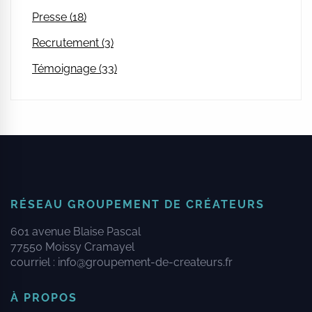
Presse (18)
Recrutement (3)
Témoignage (33)
RÉSEAU GROUPEMENT DE CRÉATEURS
601 avenue Blaise Pascal
77550 Moissy Cramayel
courriel :
info@groupement-de-createurs.fr
À PROPOS