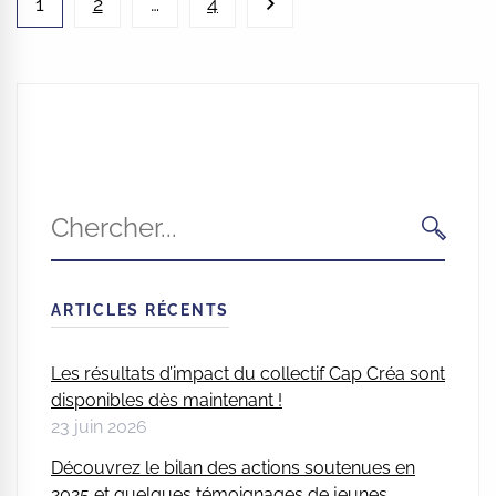
1
2
…
4
Search
for:
CHERC
ARTICLES RÉCENTS
Les résultats d’impact du collectif Cap Créa sont
disponibles dès maintenant !
23 juin 2026
Découvrez le bilan des actions soutenues en
2025 et quelques témoignages de jeunes