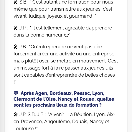
🎤 S.B : “ C’est autant une formation pour nous
même que pour transmettre aux jeunes, c’est
vivant, ludique, joyeux et gourmand !”
🎤 J.P : “’Il est tellement agréable d’apprendre
dans la bonne humeur 🙂”
🎤 J.B : “Qu’entreprendre ne veut pas dire
forcément créer une activité ou une entreprise
mais plutôt oser, se mettre en mouvement. C’est
un message fort à faire passer aux jeunes … ils
sont capables d’entreprendre de belles choses
!”
💬 Après Agen, Bordeaux, Pessac, Lyon,
Clermont de l’Oise, Nancy et Rouen, quelles
sont les prochains lieux de formation ?
🎤 J.P, S.B, J.B : “À venir : La Réunion, Lyon, Aix-
en-Provence, Angoulême, Douais, Nancy et
Toulouse !”