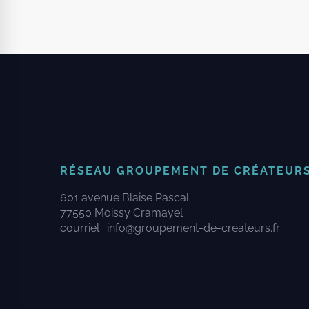
RÉSEAU GROUPEMENT DE CRÉATEUR
601 avenue Blaise Pascal
77550 Moissy Cramayel
courriel :
info@groupement-de-createurs.fr