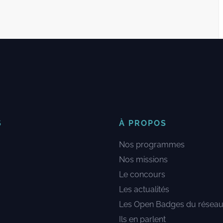
S
À PROPOS
Nos programmes
Nos missions
Le concours
Les actualités
Les Open Badges du résea
Ils en parlent